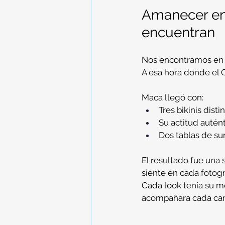
Amanecer en 
encuentran
Nos encontramos en 
A esa hora donde el 
Maca llegó con:
Tres bikinis disti
Su actitud autént
Dos tablas de su
El resultado fue una 
siente en cada fotogr
Cada look tenía su m
acompañara cada ca