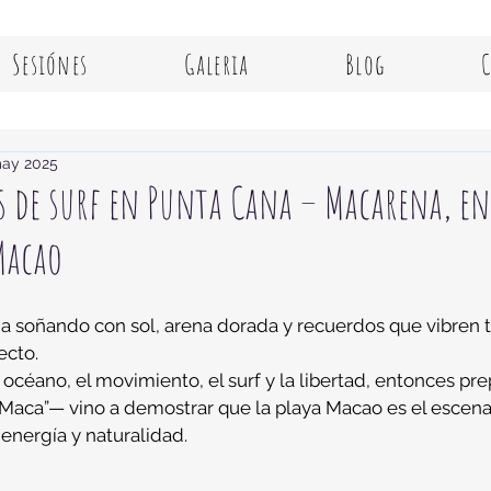
Sesiónes
Galeria
Blog
ay 2025
s de surf en Punta Cana – Macarena, en
Macao
na soñando con sol, arena dorada y recuerdos que vibren 
ecto.
l océano, el movimiento, el surf y la libertad, entonces pr
aca”— vino a demostrar que la playa Macao es el escenar
 energía y naturalidad.