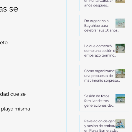
en Punta Cana: 25
años después
as se 
volvieron a decir "sí"
De Argentina a
Bayahibe para
celebrar sus 15 años
en Playa Dominicus
eto.
Lo que comenzó
como una sesión de
embarazo terminó
con una propuesta de
matrimonio en Playa
Macao, Punta Cana
Cómo organizamos
una propuesta de
matrimonio sorpresa
en una playa secreta
de Bayahibe | La
idad que se 
historia de José y
Sesión de fotos
Fiorella
familiar de tres
generaciones del
a playa misma 
Club Med Miches en
Playa Esmeralda
Revelacion de genero
y sesion de embarazo
en Playa Esmeralda