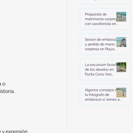
Miches | Helena y
Brian
Propuesta de
matrimonio sorpresa
con saxofonista en
Playa Uvero Alto
Punta Cana | La
historia de Diego y
Sesion de embarazo
Javiera
y pedida de mano
sorpresa en Playa
Macao Punta Cana |
La historia de John y
Carmen
La excursion favorita
de los abuelos en
Punta Cana: tres
generaciones, 21
a o 
familiares y
recuerdos para toda
Algunos consejos de
storia.
la vida
tu fotografo de
embarazo si vienes al
Hotel Excellence El
Carmen en Punta
Cana
y expresión. 