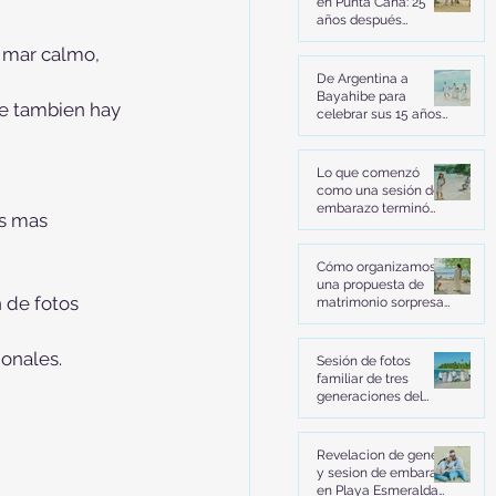
en Punta Cana: 25
años después
volvieron a decir "sí"
l mar calmo, 
De Argentina a
Bayahibe para
e tambien hay 
celebrar sus 15 años
en Playa Dominicus
Lo que comenzó
como una sesión de
embarazo terminó
os mas 
con una propuesta de
matrimonio en Playa
Macao, Punta Cana
Cómo organizamos
una propuesta de
 de fotos 
matrimonio sorpresa
en una playa secreta
de Bayahibe | La
ionales.
historia de José y
Sesión de fotos
Fiorella
familiar de tres
generaciones del
Club Med Miches en
Playa Esmeralda
Revelacion de genero
y sesion de embarazo
en Playa Esmeralda