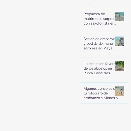
Miches | Helena y
Brian
Propuesta de
matrimonio sorpresa
con saxofonista en
Playa Uvero Alto
Punta Cana | La
historia de Diego y
Sesion de embarazo
Javiera
y pedida de mano
sorpresa en Playa
Macao Punta Cana |
La historia de John y
Carmen
La excursion favorita
de los abuelos en
Punta Cana: tres
generaciones, 21
familiares y
recuerdos para toda
Algunos consejos de
la vida
tu fotografo de
embarazo si vienes al
Hotel Excellence El
Carmen en Punta
Cana